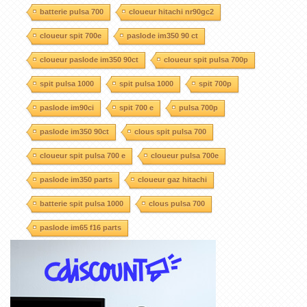
batterie pulsa 700
cloueur hitachi nr90gc2
cloueur spit 700e
paslode im350 90 ct
cloueur paslode im350 90ct
cloueur spit pulsa 700p
spit pulsa 1000
spit pulsa 1000
spit 700p
paslode im90ci
spit 700 e
pulsa 700p
paslode im350 90ct
clous spit pulsa 700
cloueur spit pulsa 700 e
cloueur pulsa 700e
paslode im350 parts
cloueur gaz hitachi
batterie spit pulsa 1000
clous pulsa 700
paslode im65 f16 parts