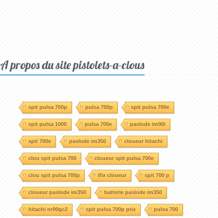
A propos du site pistolets-a-clous
spit pulsa 700p
pulsa 700p
spit pulsa 700e
spit pulsa 1000
pulsa 700e
paslode im90i
spit 700e
paslode im350
cloueur hitachi
clou spit pulsa 700
cloueur spit pulsa 700e
clou spit pulsa 700p
ifix cloueur
spit 700 p
cloueur paslode im350
batterie paslode im350
hitachi nr90gc2
spit pulsa 700p prix
pulsa 700