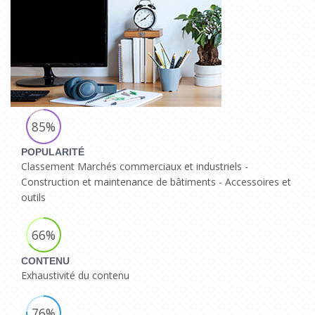
85%
POPULARITÉ
Classement Marchés commerciaux et industriels -
Construction et maintenance de bâtiments - Accessoires et
outils
66%
CONTENU
Exhaustivité du contenu
76%