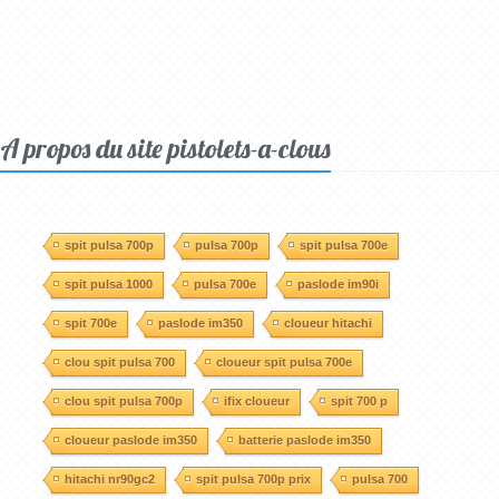
A propos du site pistolets-a-clous
spit pulsa 700p
pulsa 700p
spit pulsa 700e
spit pulsa 1000
pulsa 700e
paslode im90i
spit 700e
paslode im350
cloueur hitachi
clou spit pulsa 700
cloueur spit pulsa 700e
clou spit pulsa 700p
ifix cloueur
spit 700 p
cloueur paslode im350
batterie paslode im350
hitachi nr90gc2
spit pulsa 700p prix
pulsa 700