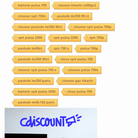
batterie pulsa 700
cloueur hitachi nr90gc2
cloueur spit 700e
paslode im350 90 ct
cloueur paslode im350 90ct
cloueur spit pulsa 700p
spit pulsa 1000
spit pulsa 1000
spit 700p
paslode im90ci
spit 700 e
pulsa 700p
paslode im350 90ct
clous spit pulsa 700
cloueur spit pulsa 700 e
cloueur pulsa 700e
paslode im350 parts
cloueur gaz hitachi
batterie spit pulsa 1000
clous pulsa 700
paslode im65 f16 parts