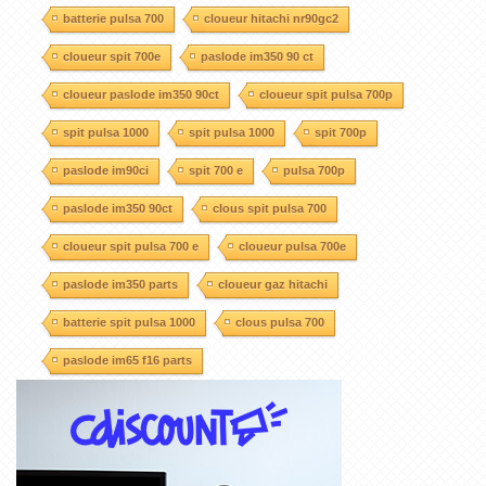
batterie pulsa 700
cloueur hitachi nr90gc2
cloueur spit 700e
paslode im350 90 ct
cloueur paslode im350 90ct
cloueur spit pulsa 700p
spit pulsa 1000
spit pulsa 1000
spit 700p
paslode im90ci
spit 700 e
pulsa 700p
paslode im350 90ct
clous spit pulsa 700
cloueur spit pulsa 700 e
cloueur pulsa 700e
paslode im350 parts
cloueur gaz hitachi
batterie spit pulsa 1000
clous pulsa 700
paslode im65 f16 parts