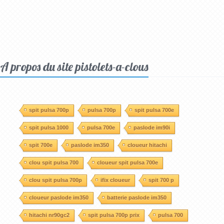
A propos du site pistolets-a-clous
spit pulsa 700p
pulsa 700p
spit pulsa 700e
spit pulsa 1000
pulsa 700e
paslode im90i
spit 700e
paslode im350
cloueur hitachi
clou spit pulsa 700
cloueur spit pulsa 700e
clou spit pulsa 700p
ifix cloueur
spit 700 p
cloueur paslode im350
batterie paslode im350
hitachi nr90gc2
spit pulsa 700p prix
pulsa 700