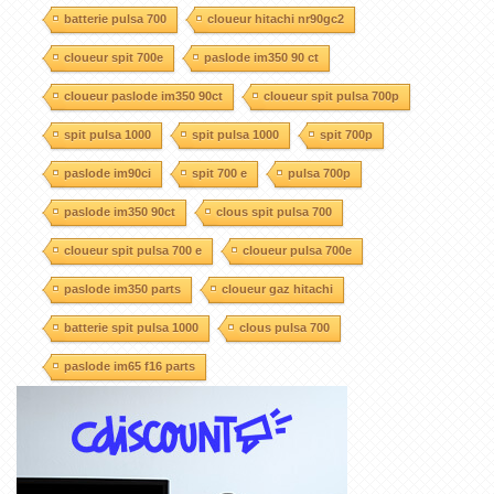
batterie pulsa 700
cloueur hitachi nr90gc2
cloueur spit 700e
paslode im350 90 ct
cloueur paslode im350 90ct
cloueur spit pulsa 700p
spit pulsa 1000
spit pulsa 1000
spit 700p
paslode im90ci
spit 700 e
pulsa 700p
paslode im350 90ct
clous spit pulsa 700
cloueur spit pulsa 700 e
cloueur pulsa 700e
paslode im350 parts
cloueur gaz hitachi
batterie spit pulsa 1000
clous pulsa 700
paslode im65 f16 parts