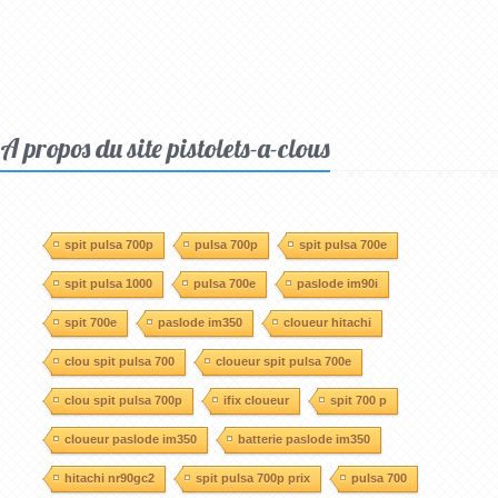
A propos du site pistolets-a-clous
spit pulsa 700p
pulsa 700p
spit pulsa 700e
spit pulsa 1000
pulsa 700e
paslode im90i
spit 700e
paslode im350
cloueur hitachi
clou spit pulsa 700
cloueur spit pulsa 700e
clou spit pulsa 700p
ifix cloueur
spit 700 p
cloueur paslode im350
batterie paslode im350
hitachi nr90gc2
spit pulsa 700p prix
pulsa 700