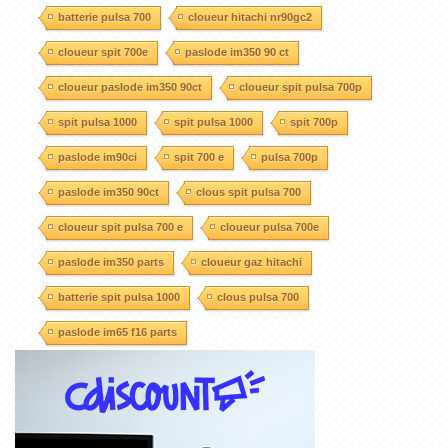
batterie pulsa 700
cloueur hitachi nr90gc2
cloueur spit 700e
paslode im350 90 ct
cloueur paslode im350 90ct
cloueur spit pulsa 700p
spit pulsa 1000
spit pulsa 1000
spit 700p
paslode im90ci
spit 700 e
pulsa 700p
paslode im350 90ct
clous spit pulsa 700
cloueur spit pulsa 700 e
cloueur pulsa 700e
paslode im350 parts
cloueur gaz hitachi
batterie spit pulsa 1000
clous pulsa 700
paslode im65 f16 parts