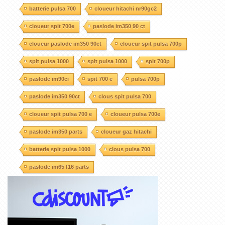
batterie pulsa 700
cloueur hitachi nr90gc2
cloueur spit 700e
paslode im350 90 ct
cloueur paslode im350 90ct
cloueur spit pulsa 700p
spit pulsa 1000
spit pulsa 1000
spit 700p
paslode im90ci
spit 700 e
pulsa 700p
paslode im350 90ct
clous spit pulsa 700
cloueur spit pulsa 700 e
cloueur pulsa 700e
paslode im350 parts
cloueur gaz hitachi
batterie spit pulsa 1000
clous pulsa 700
paslode im65 f16 parts