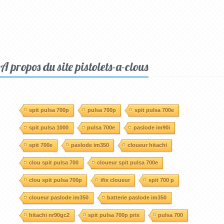
A propos du site pistolets-a-clous
spit pulsa 700p
pulsa 700p
spit pulsa 700e
spit pulsa 1000
pulsa 700e
paslode im90i
spit 700e
paslode im350
cloueur hitachi
clou spit pulsa 700
cloueur spit pulsa 700e
clou spit pulsa 700p
ifix cloueur
spit 700 p
cloueur paslode im350
batterie paslode im350
hitachi nr90gc2
spit pulsa 700p prix
pulsa 700