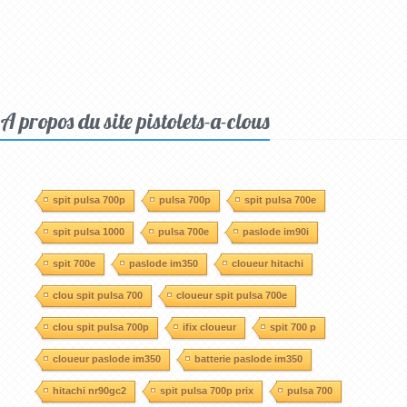
A propos du site pistolets-a-clous
spit pulsa 700p
pulsa 700p
spit pulsa 700e
spit pulsa 1000
pulsa 700e
paslode im90i
spit 700e
paslode im350
cloueur hitachi
clou spit pulsa 700
cloueur spit pulsa 700e
clou spit pulsa 700p
ifix cloueur
spit 700 p
cloueur paslode im350
batterie paslode im350
hitachi nr90gc2
spit pulsa 700p prix
pulsa 700