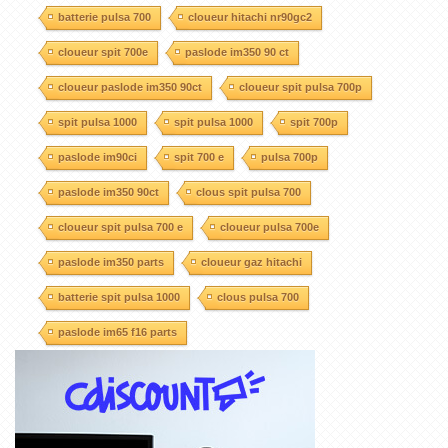
batterie pulsa 700
cloueur hitachi nr90gc2
cloueur spit 700e
paslode im350 90 ct
cloueur paslode im350 90ct
cloueur spit pulsa 700p
spit pulsa 1000
spit pulsa 1000
spit 700p
paslode im90ci
spit 700 e
pulsa 700p
paslode im350 90ct
clous spit pulsa 700
cloueur spit pulsa 700 e
cloueur pulsa 700e
paslode im350 parts
cloueur gaz hitachi
batterie spit pulsa 1000
clous pulsa 700
paslode im65 f16 parts