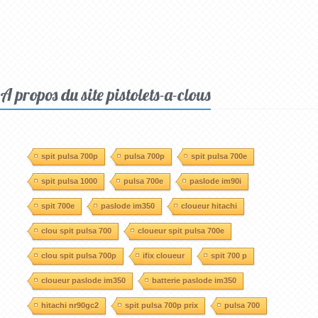
A propos du site pistolets-a-clous
spit pulsa 700p
pulsa 700p
spit pulsa 700e
spit pulsa 1000
pulsa 700e
paslode im90i
spit 700e
paslode im350
cloueur hitachi
clou spit pulsa 700
cloueur spit pulsa 700e
clou spit pulsa 700p
ifix cloueur
spit 700 p
cloueur paslode im350
batterie paslode im350
hitachi nr90gc2
spit pulsa 700p prix
pulsa 700