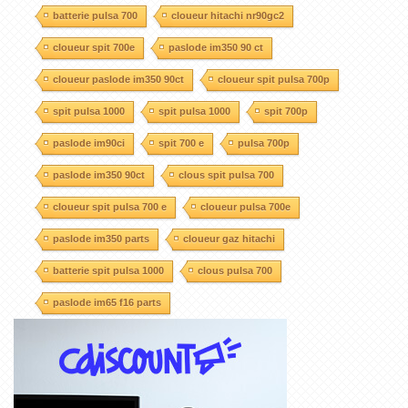
batterie pulsa 700
cloueur hitachi nr90gc2
cloueur spit 700e
paslode im350 90 ct
cloueur paslode im350 90ct
cloueur spit pulsa 700p
spit pulsa 1000
spit pulsa 1000
spit 700p
paslode im90ci
spit 700 e
pulsa 700p
paslode im350 90ct
clous spit pulsa 700
cloueur spit pulsa 700 e
cloueur pulsa 700e
paslode im350 parts
cloueur gaz hitachi
batterie spit pulsa 1000
clous pulsa 700
paslode im65 f16 parts